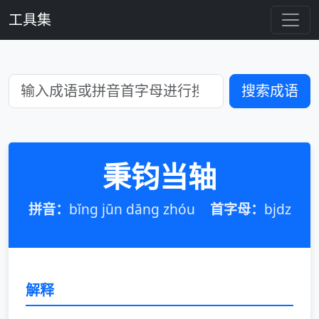
工具集
搜索成语
秉钧当轴
拼音：
bǐng jūn dāng zhóu
首字母：
bjdz
解释