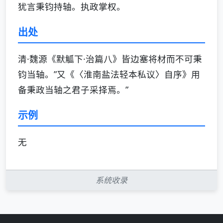
犹言秉钧持轴。执政掌权。
出处
清·魏源《默觚下·治篇八》皆边塞将材而不可秉
钧当轴。”又《〈淮南盐法轻本私议〉自序》用
备秉政当轴之君子采择焉。”
示例
无
系统收录