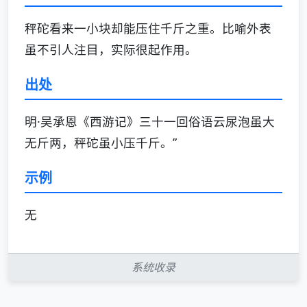
秤砣看来一小块却能压住千斤之重。比喻外表
虽不引人注目，实际很起作用。
出处
明·吴承恩《西游记》三十一回俗语云尿泡虽大
无斤两，秤砣虽小压千斤。”
示例
无
系统收录