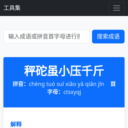
工具集
搜索成语
秤砣虽小压千斤
拼音：
chèng tuó suī xiǎo yā qiān jīn
首
字母：
ctsxyqj
解释