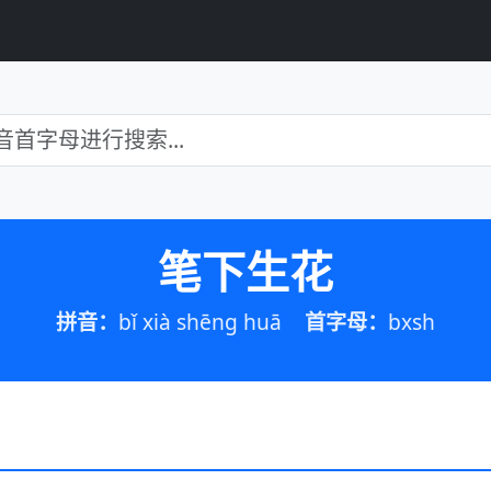
笔下生花
拼音：
bǐ xià shēng huā
首字母：
bxsh