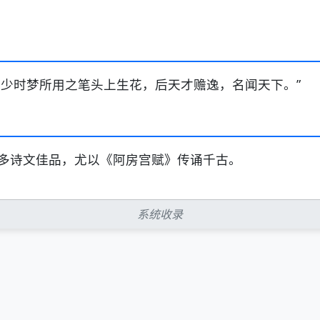
白少时梦所用之笔头上生花，后天才赡逸，名闻天下。”
多诗文佳品，尤以《阿房宫赋》传诵千古。
系统收录