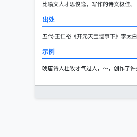
比喻文人才思俊逸，写作的诗文极佳。
出处
五代·王仁裕《开元天宝遗事下》李太
示例
晚唐诗人杜牧才气过人，～，创作了许