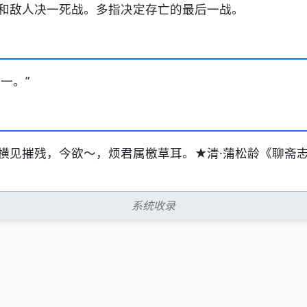
和敌人决一死战。多指决定存亡的最后一战。
一。”
横见摧残，今欲～，烦君属檄草耳。★清·蒲松龄《聊斋志
系统收录