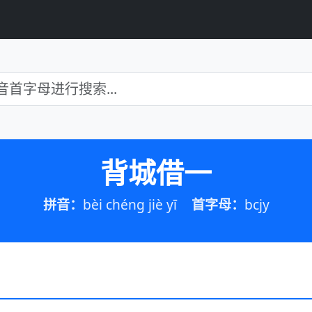
背城借一
拼音：
bèi chéng jiè yī
首字母：
bcjy