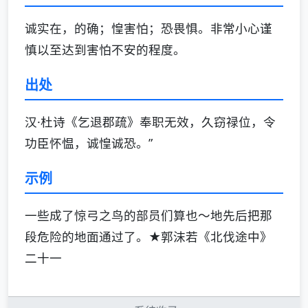
诚实在，的确；惶害怕；恐畏惧。非常小心谨
慎以至达到害怕不安的程度。
出处
汉·杜诗《乞退郡疏》奉职无效，久窃禄位，令
功臣怀愠，诚惶诚恐。”
示例
一些成了惊弓之鸟的部员们算也～地先后把那
段危险的地面通过了。★郭沫若《北伐途中》
二十一