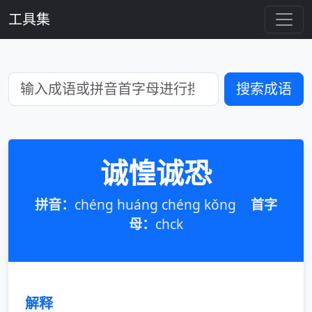
工具集
搜索成语
诚惶诚恐
拼音：
chéng huáng chéng kǒng
首字
母：
chck
解释