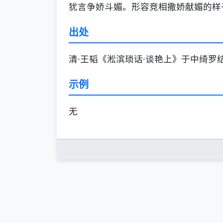
犹言争娇斗媚。形容竞相撒娇献媚的样
出处
清·王韬《淞滨琐话·谈艳上》于中绮罗
示例
无