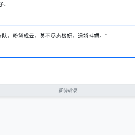
子。
结队，粉黛成云，莫不尽态极妍，逞娇斗媚。”
系统收录