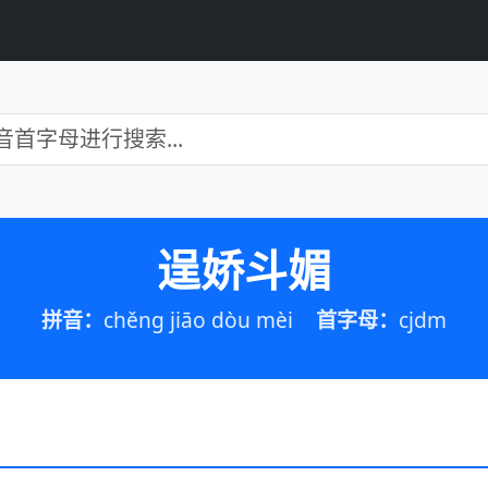
逞娇斗媚
拼音：
chěng jiāo dòu mèi
首字母：
cjdm