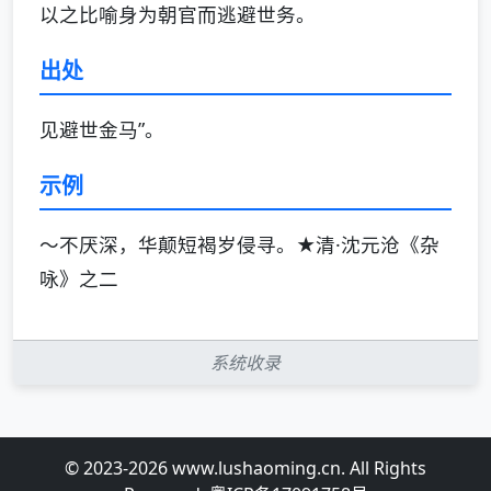
以之比喻身为朝官而逃避世务。
出处
见避世金马”。
示例
～不厌深，华颠短褐岁侵寻。★清·沈元沧《杂
咏》之二
系统收录
© 2023-2026 www.lushaoming.cn. All Rights