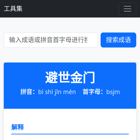
工具集
搜索成语
避世金门
拼音：
bì shì jīn mén
首字母：
bsjm
解释