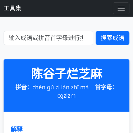
工具集
搜索成语
陈谷子烂芝麻
拼音：
chén gǔ zi làn zhī má
首字母：
cgzlzm
解释